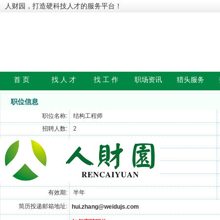
人财园，打造硬科技人才的服务平台！
首 页
找 人 才
找 工 作
职场资讯
猎头服务
职位信息
职位名称:
结构工程师
招聘人数:
2
年龄要求:
22-40
学历要求:
本科
外语要求:
无要求,无要求
性别要求:
不限
有效期:
半年
简历投递邮箱地址:
hui.zhang@weidujs.com