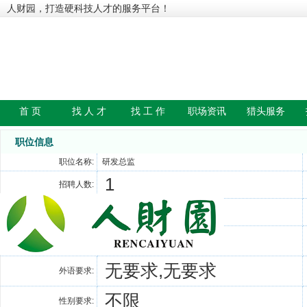
人财园，打造硬科技人才的服务平台！
首 页
找 人 才
找 工 作
职场资讯
猎头服务
职位信息
职位名称:
研发总监
1
招聘人数:
22-51
年龄要求:
大专
学历要求:
无要求,无要求
外语要求:
不限
性别要求: