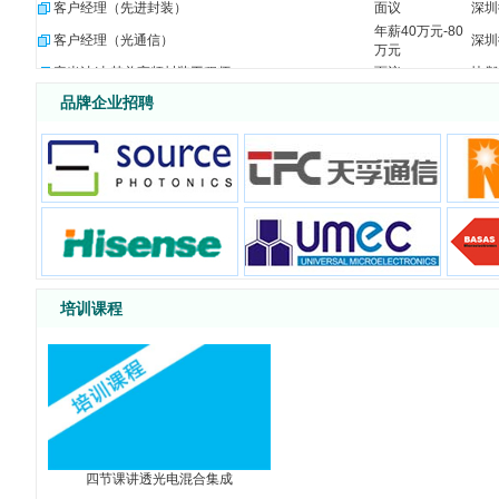
客户经理（先进封装）
面议
深圳
年薪40万元-80
客户经理（光通信）
深圳
万元
毫米波/太赫兹高频封装工程师
面议
快粼
光电器件封装与产品工程师
面议
快粼
品牌企业招聘
IE工程师
江西
6000-10000
工艺主管
面议
江西
PE工程师
江西
5000-7000
客诉工程师
面议
江西
项目工程师
面议
江西
生产经理
面议
江西
新项目采购开发经理
面议
珠海
清洗工艺工程师
珠海
10-15k
培训课程
资深工艺集成工程师
面议
珠海
相干测试工程师
面议
珠海
光芯片冷加工工程师
面议
珠海
生产技术员
面议
珠海
投资总监/经理（光通信/光模块方向）
面议
四川
FA工程技术经理
面议
四川
FA制程工程师
面议
四川
四节课讲透光电混合集成
保偏跳线研发工程师
面议
四川