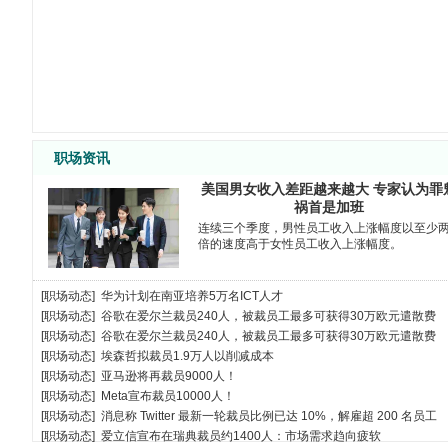
销售经理
面议
四川
工艺工程师
面议
快粼
软件工程师
面议
深圳
电气运控调试工程师
面议
深圳
客户经理（先进封装）
面议
深圳
年薪40万元-80
客户经理（光通信）
深圳
万元
职场资讯
毫米波/太赫兹高频封装工程师
面议
快粼
光电器件封装与产品工程师
面议
快粼
美国男女收入差距越来越大 专家认为罪
IE工程师
江西
6000-10000
祸首是加班
工艺主管
面议
江西
连续三个季度，男性员工收入上涨幅度以至少
倍的速度高于女性员工收入上涨幅度。
PE工程师
江西
5000-7000
客诉工程师
面议
江西
项目工程师
面议
江西
[
职场动态
]
华为计划在南亚培养5万名ICT人才
生产经理
面议
江西
[
职场动态
]
谷歌在爱尔兰裁员240人，被裁员工最多可获得30万欧元遣散费
新项目采购开发经理
面议
珠海
[
职场动态
]
谷歌在爱尔兰裁员240人，被裁员工最多可获得30万欧元遣散费
[
职场动态
]
埃森哲拟裁员1.9万人以削减成本
清洗工艺工程师
珠海
10-15k
[
职场动态
]
亚马逊将再裁员9000人！
资深工艺集成工程师
面议
珠海
[
职场动态
]
Meta宣布裁员10000人！
相干测试工程师
面议
珠海
[
职场动态
]
消息称 Twitter 最新一轮裁员比例已达 10%，解雇超 200 名员工
光芯片冷加工工程师
面议
珠海
[
职场动态
]
爱立信宣布在瑞典裁员约1400人：市场需求趋向疲软
生产技术员
面议
珠海