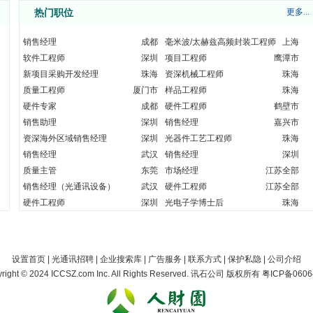
热门职位
更多...
光库科技股份有限公司
珠海
06-18
光库科技股份有限公司
珠海
06-18
销售经理
成都
毫米波/太赫兹高频封装工程师
上海
光库科技股份有限公司
珠海
06-18
软件工程师
深圳
项目工程师
鹰潭市
光库科技股份有限公司
珠海
06-18
新项目采购开发经理
珠海
资深机械工程师
珠海
光库科技股份有限公司
珠海
06-18
光库科技股份有限公司
质量工程师
厦门市
样品工程师
珠海
珠海
06-18
光库科技股份有限公司
珠海
硬件专家
成都
硬件工程师
鹤壁市
06-18
光库科技股份有限公司
珠海
06-18
销售助理
深圳
销售经理
嘉兴市
光库科技股份有限公司
珠海
06-18
资深海外区域销售经理
深圳
光器件工艺工程师
珠海
光库科技股份有限公司
珠海
06-18
销售经理
武汉
销售经理
深圳
质量主管
东莞
市场经理
江苏全部
量子科技（厦门）有限公司
厦门市
05-28
销售经理（光通讯设备）
武汉
硬件工程师
江苏全部
硬件工程师
深圳
光电子学博士后
珠海
量子科技（厦门）有限公司
厦门市
05-28
量子科技（厦门）有限公司
厦门市
05-28
量子科技（厦门）有限公司
厦门市
05-28
设置首页
|
光通讯招聘
|
企业搜索库
|
广告服务
|
联系方式
|
保护私隐
|
公司介绍
right
©
2024 ICCSZ.com Inc. All Rights Reserved. 讯石公司
版权所有
粤ICP备0606
量子科技（厦门）有限公司
厦门市
05-28
量子科技（厦门）有限公司
厦门市
05-28