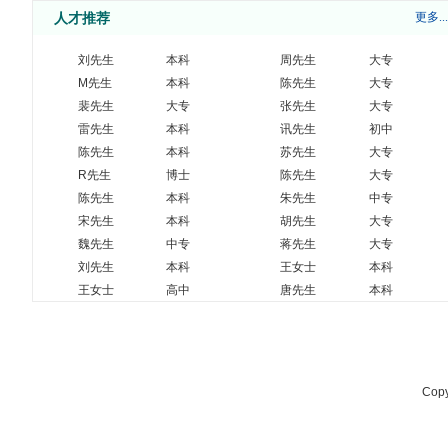
人才推荐
更多...
上市公司高薪聘请光学工程师
面议
珠海
生产经理
面议
珠海
刘先生
本科
周先生
大专
资深机械工程师
面议
珠海
M先生
本科
陈先生
大专
面议
珠海
SQE
裴先生
大专
张先生
大专
机械设计工程师
面议
珠海
资深机械工程师
雷先生
本科
讯先生
面议
初中
珠海
生产储备干部
珠海
陈先生
本科
苏先生
7000-13000
大专
报关员
珠海
7000-10000
R先生
博士
陈先生
大专
机器人软件开发工程师
面议
珠海
陈先生
本科
朱先生
中专
机器视觉软件开发工程师
面议
珠海
宋先生
本科
胡先生
大专
9-20万元/年
魏先生
中专
蒋先生
大专
采购专员/经理
（根据经验面
森一
刘先生
本科
王女士
本科
议）
王女士
高中
唐先生
本科
仓管员
8-12万元/年
森一
先生
本科
赫先生
9-20万元/年
大专
企管专员
（根据经验面
森一
议）
行政前台
8-12万元/年
森一
9-20万元/年
Copy
销售专员/经理
（根据经验面
森一
议）
设备管理员
8-20万元/年
森一