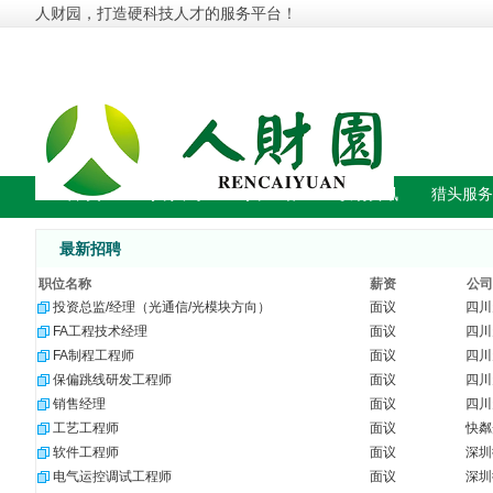
人财园，打造硬科技人才的服务平台！
首 页
找 人 才
找 工 作
职场资讯
猎头服务
最新招聘
职位名称
薪资
公司
投资总监/经理（光通信/光模块方向）
面议
四川
FA工程技术经理
面议
四川
FA制程工程师
面议
四川
保偏跳线研发工程师
面议
四川
销售经理
面议
四川
工艺工程师
面议
快粼
软件工程师
面议
深圳
电气运控调试工程师
面议
深圳