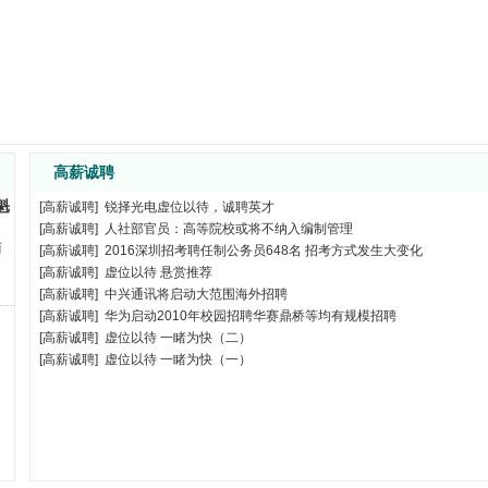
天邑康和通信股份有限公司
成都
08-05
光电
上海
07-29
微见先进封装技术股份有限公司
深圳
07-28
微见先进封装技术股份有限公司
深圳
07-28
微见先进封装技术股份有限公司
深圳
07-28
微见先进封装技术股份有限公司
深圳
07-28
高薪诚聘
光电
上海
07-22
光电
上海
07-22
魁
[
高薪诚聘
]
锐择光电虚位以待，诚聘英才
明鸿光电科技有限公司
鹰潭市
07-09
[
高薪诚聘
]
人社部官员：高等院校或将不纳入编制管理
明鸿光电科技有限公司
鹰潭市
07-09
两
[
高薪诚聘
]
2016深圳招考聘任制公务员648名 招考方式发生大变化
明鸿光电科技有限公司
鹰潭市
07-09
[
高薪诚聘
]
虚位以待 悬赏推荐
明鸿光电科技有限公司
鹰潭市
[
高薪诚聘
]
中兴通讯将启动大范围海外招聘
07-09
[
高薪诚聘
]
华为启动2010年校园招聘华赛鼎桥等均有规模招聘
明鸿光电科技有限公司
鹰潭市
07-09
[
高薪诚聘
]
虚位以待 一睹为快（二）
明鸿光电科技有限公司
鹰潭市
07-09
[
高薪诚聘
]
虚位以待 一睹为快（一）
保税区光联通讯技术有限公司
珠海
06-22
光库科技股份有限公司
珠海
06-18
光库科技股份有限公司
珠海
06-18
光库科技股份有限公司
珠海
06-18
光库科技股份有限公司
珠海
06-18
光库科技股份有限公司
珠海
06-18