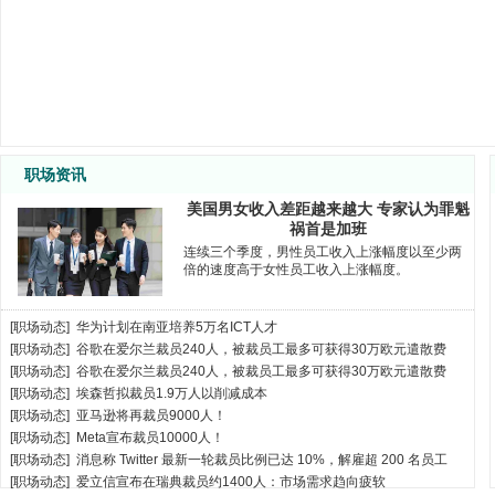
销售经理
面议
四川天邑
工艺工程师
面议
快粼光电
软件工程师
面议
深圳微见
电气运控调试工程师
面议
深圳微见
客户经理（先进封装）
面议
深圳微见
年薪40万元-80
客户经理（光通信）
深圳微见
万元
职场资讯
毫米波/太赫兹高频封装工程师
面议
快粼光电
光电器件封装与产品工程师
面议
快粼光电
美国男女收入差距越来越大 专家认为罪魁
IE工程师
江西明鸿
6000-10000
祸首是加班
工艺主管
面议
江西明鸿
连续三个季度，男性员工收入上涨幅度以至少两
倍的速度高于女性员工收入上涨幅度。
PE工程师
江西明鸿
5000-7000
客诉工程师
面议
江西明鸿
项目工程师
面议
江西明鸿
[
职场动态
]
华为计划在南亚培养5万名ICT人才
生产经理
面议
江西明鸿
[
职场动态
]
谷歌在爱尔兰裁员240人，被裁员工最多可获得30万欧元遣散费
新项目采购开发经理
面议
珠海保税
[
职场动态
]
谷歌在爱尔兰裁员240人，被裁员工最多可获得30万欧元遣散费
[
职场动态
]
埃森哲拟裁员1.9万人以削减成本
清洗工艺工程师
珠海光库
10-15k
[
职场动态
]
亚马逊将再裁员9000人！
资深工艺集成工程师
面议
珠海光库
[
职场动态
]
Meta宣布裁员10000人！
相干测试工程师
面议
珠海光库
[
职场动态
]
消息称 Twitter 最新一轮裁员比例已达 10%，解雇超 200 名员工
光芯片冷加工工程师
面议
珠海光库
[
职场动态
]
爱立信宣布在瑞典裁员约1400人：市场需求趋向疲软
生产技术员
面议
珠海光库