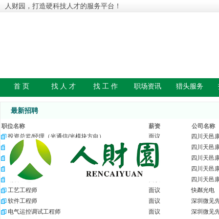
人财园，打造硬科技人才的服务平台！
首 页
找 人 才
找 工 作
职场资讯
猎头服务
最新招聘
职位名称
薪资
公司名称
投资总监/经理（光通信/光模块方向）
面议
四川天邑
FA工程技术经理
面议
四川天邑
FA制程工程师
面议
四川天邑
保偏跳线研发工程师
面议
四川天邑
销售经理
面议
四川天邑
工艺工程师
面议
快粼光电
软件工程师
面议
深圳微见
电气运控调试工程师
面议
深圳微见