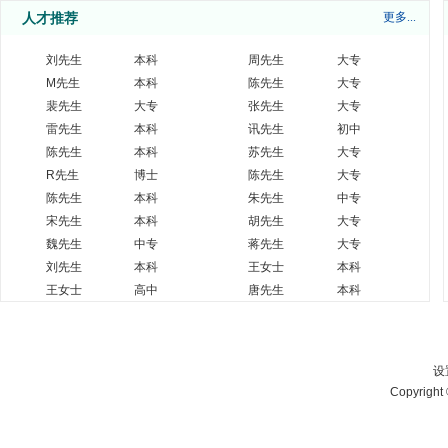
人才推荐
更多...
上市公司高薪聘请光学工程师
面议
珠海光库
生产经理
面议
珠海光库
刘先生
本科
周先生
大专
资深机械工程师
面议
珠海光库
M先生
本科
陈先生
大专
面议
珠海光库
SQE
裴先生
大专
张先生
大专
机械设计工程师
面议
珠海光库
资深机械工程师
雷先生
本科
讯先生
面议
初中
珠海光库
生产储备干部
珠海光库
陈先生
本科
苏先生
7000-13000
大专
报关员
珠海光库
7000-10000
R先生
博士
陈先生
大专
机器人软件开发工程师
面议
珠海光库
陈先生
本科
朱先生
中专
机器视觉软件开发工程师
面议
珠海光库
宋先生
本科
胡先生
大专
9-20万元/年
魏先生
中专
蒋先生
大专
采购专员/经理
（根据经验面
森一量子
刘先生
本科
王女士
本科
议）
王女士
高中
唐先生
本科
仓管员
8-12万元/年
森一量子
先生
本科
赫先生
9-20万元/年
大专
企管专员
（根据经验面
森一量子
议）
行政前台
8-12万元/年
森一量子
设
9-20万元/年
Copyright
销售专员/经理
（根据经验面
森一量子
议）
设备管理员
8-20万元/年
森一量子