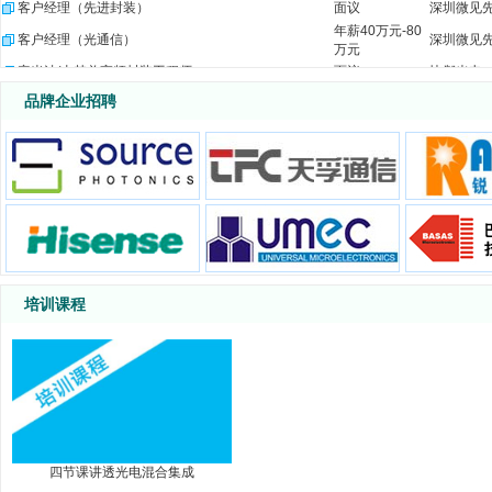
客户经理（先进封装）
面议
深圳微见
年薪40万元-80
客户经理（光通信）
深圳微见
万元
毫米波/太赫兹高频封装工程师
面议
快粼光电
光电器件封装与产品工程师
面议
快粼光电
品牌企业招聘
IE工程师
江西明鸿
6000-10000
工艺主管
面议
江西明鸿
PE工程师
江西明鸿
5000-7000
客诉工程师
面议
江西明鸿
项目工程师
面议
江西明鸿
生产经理
面议
江西明鸿
新项目采购开发经理
面议
珠海保税
清洗工艺工程师
珠海光库
10-15k
培训课程
资深工艺集成工程师
面议
珠海光库
相干测试工程师
面议
珠海光库
光芯片冷加工工程师
面议
珠海光库
生产技术员
面议
珠海光库
投资总监/经理（光通信/光模块方向）
面议
四川天邑
FA工程技术经理
面议
四川天邑
FA制程工程师
面议
四川天邑
四节课讲透光电混合集成
保偏跳线研发工程师
面议
四川天邑