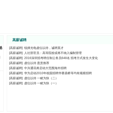
天邑康和通信股份有限公司
成都
08-05
光电
上海
07-29
微见先进封装技术股份有限公司
深圳
07-28
微见先进封装技术股份有限公司
深圳
07-28
微见先进封装技术股份有限公司
深圳
07-28
微见先进封装技术股份有限公司
深圳
07-28
高薪诚聘
光电
上海
07-22
光电
上海
07-22
魁
[
高薪诚聘
]
锐择光电虚位以待，诚聘英才
明鸿光电科技有限公司
鹰潭市
07-09
[
高薪诚聘
]
人社部官员：高等院校或将不纳入编制管理
明鸿光电科技有限公司
鹰潭市
07-09
两
[
高薪诚聘
]
2016深圳招考聘任制公务员648名 招考方式发生大变化
明鸿光电科技有限公司
鹰潭市
07-09
[
高薪诚聘
]
虚位以待 悬赏推荐
明鸿光电科技有限公司
鹰潭市
[
高薪诚聘
]
中兴通讯将启动大范围海外招聘
07-09
[
高薪诚聘
]
华为启动2010年校园招聘华赛鼎桥等均有规模招聘
明鸿光电科技有限公司
鹰潭市
07-09
[
高薪诚聘
]
虚位以待 一睹为快（二）
明鸿光电科技有限公司
鹰潭市
07-09
[
高薪诚聘
]
虚位以待 一睹为快（一）
保税区光联通讯技术有限公司
珠海
06-22
光库科技股份有限公司
珠海
06-18
光库科技股份有限公司
珠海
06-18
光库科技股份有限公司
珠海
06-18
光库科技股份有限公司
珠海
06-18
光库科技股份有限公司
珠海
06-18