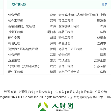
热门职位
更多...
光库科技股份有限公司
珠海
06-18
光库科技股份有限公司
珠海
06-18
销售经理
成都
毫米波/太赫兹高频封装工程师
上海
光库科技股份有限公司
珠海
06-18
软件工程师
深圳
项目工程师
鹰潭市
光库科技股份有限公司
珠海
06-18
新项目采购开发经理
珠海
资深机械工程师
珠海
光库科技股份有限公司
珠海
06-18
光库科技股份有限公司
质量工程师
厦门市
样品工程师
珠海
珠海
06-18
光库科技股份有限公司
珠海
硬件专家
成都
硬件工程师
鹤壁市
06-18
光库科技股份有限公司
珠海
06-18
销售助理
深圳
销售经理
嘉兴市
光库科技股份有限公司
珠海
06-18
资深海外区域销售经理
深圳
光器件工艺工程师
珠海
光库科技股份有限公司
珠海
06-18
销售经理
武汉
销售经理
深圳
质量主管
东莞
市场经理
江苏全部
量子科技（厦门）有限公司
厦门市
05-28
销售经理（光通讯设备）
武汉
硬件工程师
江苏全部
硬件工程师
深圳
光电子学博士后
珠海
量子科技（厦门）有限公司
厦门市
05-28
量子科技（厦门）有限公司
厦门市
05-28
量子科技（厦门）有限公司
厦门市
05-28
设置首页
|
光通讯招聘
|
企业搜索库
|
广告服务
|
联系方式
|
保护私隐
|
公司介绍
right
©
2024 ICCSZ.com Inc. All Rights Reserved. 讯石公司
版权所有
粤ICP备0606
量子科技（厦门）有限公司
厦门市
05-28
量子科技（厦门）有限公司
厦门市
05-28