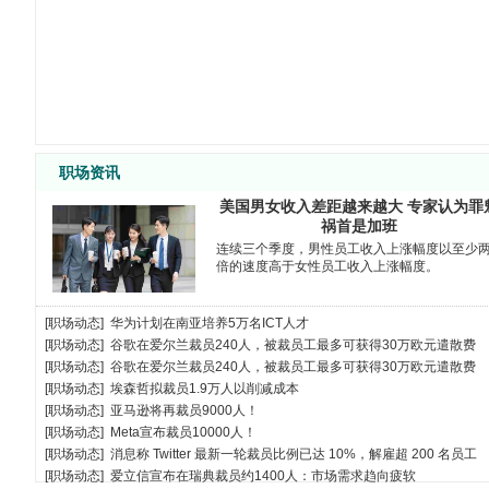
销售经理
面议
四川
工艺工程师
面议
快粼
软件工程师
面议
深圳
电气运控调试工程师
面议
深圳
客户经理（先进封装）
面议
深圳
年薪40万元-80
客户经理（光通信）
深圳
万元
职场资讯
毫米波/太赫兹高频封装工程师
面议
快粼
光电器件封装与产品工程师
面议
快粼
美国男女收入差距越来越大 专家认为罪
IE工程师
江西
6000-10000
祸首是加班
工艺主管
面议
江西
连续三个季度，男性员工收入上涨幅度以至少
倍的速度高于女性员工收入上涨幅度。
PE工程师
江西
5000-7000
客诉工程师
面议
江西
项目工程师
面议
江西
[
职场动态
]
华为计划在南亚培养5万名ICT人才
生产经理
面议
江西
[
职场动态
]
谷歌在爱尔兰裁员240人，被裁员工最多可获得30万欧元遣散费
新项目采购开发经理
面议
珠海
[
职场动态
]
谷歌在爱尔兰裁员240人，被裁员工最多可获得30万欧元遣散费
[
职场动态
]
埃森哲拟裁员1.9万人以削减成本
清洗工艺工程师
珠海
10-15k
[
职场动态
]
亚马逊将再裁员9000人！
资深工艺集成工程师
面议
珠海
[
职场动态
]
Meta宣布裁员10000人！
相干测试工程师
面议
珠海
[
职场动态
]
消息称 Twitter 最新一轮裁员比例已达 10%，解雇超 200 名员工
光芯片冷加工工程师
面议
珠海
[
职场动态
]
爱立信宣布在瑞典裁员约1400人：市场需求趋向疲软
生产技术员
面议
珠海