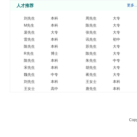
人才推荐
更多...
上市公司高薪聘请光学工程师
面议
珠海
生产经理
面议
珠海
刘先生
本科
周先生
大专
资深机械工程师
面议
珠海
M先生
本科
陈先生
大专
面议
珠海
SQE
裴先生
大专
张先生
大专
机械设计工程师
面议
珠海
资深机械工程师
雷先生
本科
讯先生
面议
初中
珠海
生产储备干部
珠海
陈先生
本科
苏先生
7000-13000
大专
报关员
珠海
7000-10000
R先生
博士
陈先生
大专
机器人软件开发工程师
面议
珠海
陈先生
本科
朱先生
中专
机器视觉软件开发工程师
面议
珠海
宋先生
本科
胡先生
大专
9-20万元/年
魏先生
中专
蒋先生
大专
采购专员/经理
（根据经验面
森一
刘先生
本科
王女士
本科
议）
王女士
高中
唐先生
本科
仓管员
8-12万元/年
森一
先生
本科
赫先生
9-20万元/年
大专
企管专员
（根据经验面
森一
议）
行政前台
8-12万元/年
森一
9-20万元/年
Copy
销售专员/经理
（根据经验面
森一
议）
设备管理员
8-20万元/年
森一