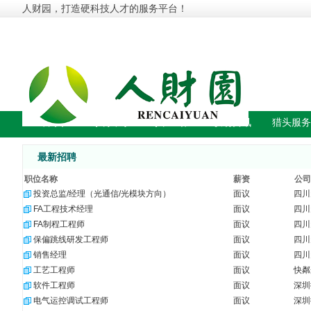
人财园，打造硬科技人才的服务平台！
首 页
找 人 才
找 工 作
职场资讯
猎头服务
最新招聘
职位名称
薪资
公司
投资总监/经理（光通信/光模块方向）
面议
四川
FA工程技术经理
面议
四川
FA制程工程师
面议
四川
保偏跳线研发工程师
面议
四川
销售经理
面议
四川
工艺工程师
面议
快粼
软件工程师
面议
深圳
电气运控调试工程师
面议
深圳