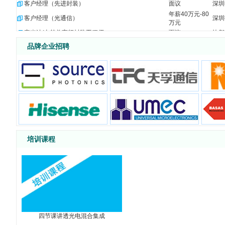
客户经理（先进封装）
面议
深圳
年薪40万元-80
客户经理（光通信）
深圳
万元
毫米波/太赫兹高频封装工程师
面议
快粼
光电器件封装与产品工程师
面议
快粼
品牌企业招聘
IE工程师
江西
6000-10000
工艺主管
面议
江西
PE工程师
江西
5000-7000
客诉工程师
面议
江西
项目工程师
面议
江西
生产经理
面议
江西
新项目采购开发经理
面议
珠海
清洗工艺工程师
珠海
10-15k
培训课程
资深工艺集成工程师
面议
珠海
相干测试工程师
面议
珠海
光芯片冷加工工程师
面议
珠海
生产技术员
面议
珠海
投资总监/经理（光通信/光模块方向）
面议
四川
FA工程技术经理
面议
四川
FA制程工程师
面议
四川
四节课讲透光电混合集成
保偏跳线研发工程师
面议
四川