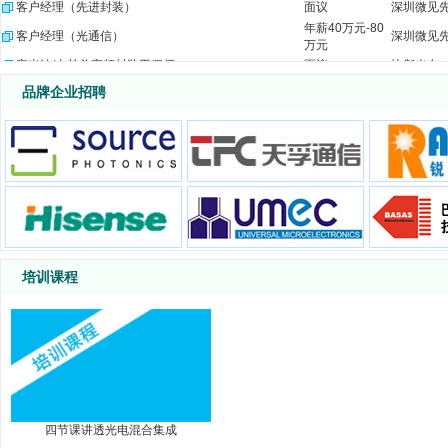
客户经理（先进封装）
面议
深圳微见
年薪40万元-80
客户经理（光通信）
深圳微见
万元
毫米波/太赫兹高频封装工程师
面议
快粼光电
光电器件封装与产品工程师
面议
快粼光电
品牌企业招聘
IE工程师
江西明鸿
6000-10000
工艺主管
面议
江西明鸿
PE工程师
江西明鸿
5000-7000
客诉工程师
面议
江西明鸿
项目工程师
面议
江西明鸿
生产经理
面议
江西明鸿
新项目采购开发经理
面议
珠海保税
清洗工艺工程师
珠海光库
10-15k
培训课程
资深工艺集成工程师
面议
珠海光库
相干测试工程师
面议
珠海光库
光芯片冷加工工程师
面议
珠海光库
生产技术员
面议
珠海光库
投资总监/经理（光通信/光模块方向）
面议
四川天邑
FA工程技术经理
面议
四川天邑
FA制程工程师
面议
四川天邑
四节课讲透光电混合集成
保偏跳线研发工程师
面议
四川天邑