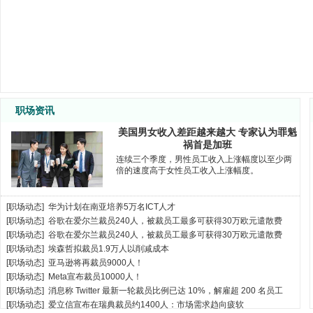
销售经理
面议
四川天邑
工艺工程师
面议
快粼光电
软件工程师
面议
深圳微见
电气运控调试工程师
面议
深圳微见
客户经理（先进封装）
面议
深圳微见
年薪40万元-80
客户经理（光通信）
深圳微见
万元
职场资讯
毫米波/太赫兹高频封装工程师
面议
快粼光电
光电器件封装与产品工程师
面议
快粼光电
美国男女收入差距越来越大 专家认为罪魁
IE工程师
江西明鸿
6000-10000
祸首是加班
工艺主管
面议
江西明鸿
连续三个季度，男性员工收入上涨幅度以至少两
倍的速度高于女性员工收入上涨幅度。
PE工程师
江西明鸿
5000-7000
客诉工程师
面议
江西明鸿
项目工程师
面议
江西明鸿
[
职场动态
]
华为计划在南亚培养5万名ICT人才
生产经理
面议
江西明鸿
[
职场动态
]
谷歌在爱尔兰裁员240人，被裁员工最多可获得30万欧元遣散费
新项目采购开发经理
面议
珠海保税
[
职场动态
]
谷歌在爱尔兰裁员240人，被裁员工最多可获得30万欧元遣散费
[
职场动态
]
埃森哲拟裁员1.9万人以削减成本
清洗工艺工程师
珠海光库
10-15k
[
职场动态
]
亚马逊将再裁员9000人！
资深工艺集成工程师
面议
珠海光库
[
职场动态
]
Meta宣布裁员10000人！
相干测试工程师
面议
珠海光库
[
职场动态
]
消息称 Twitter 最新一轮裁员比例已达 10%，解雇超 200 名员工
光芯片冷加工工程师
面议
珠海光库
[
职场动态
]
爱立信宣布在瑞典裁员约1400人：市场需求趋向疲软
生产技术员
面议
珠海光库