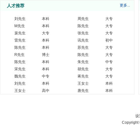
人才推荐
更多...
上市公司高薪聘请光学工程师
面议
珠海光库
生产经理
面议
珠海光库
刘先生
本科
周先生
大专
资深机械工程师
面议
珠海光库
M先生
本科
陈先生
大专
面议
珠海光库
SQE
裴先生
大专
张先生
大专
机械设计工程师
面议
珠海光库
资深机械工程师
雷先生
本科
讯先生
面议
初中
珠海光库
生产储备干部
珠海光库
陈先生
本科
苏先生
7000-13000
大专
报关员
珠海光库
7000-10000
R先生
博士
陈先生
大专
机器人软件开发工程师
面议
珠海光库
陈先生
本科
朱先生
中专
机器视觉软件开发工程师
面议
珠海光库
宋先生
本科
胡先生
大专
9-20万元/年
魏先生
中专
蒋先生
大专
采购专员/经理
（根据经验面
森一量子
刘先生
本科
王女士
本科
议）
王女士
高中
唐先生
本科
仓管员
8-12万元/年
森一量子
先生
本科
赫先生
9-20万元/年
大专
企管专员
（根据经验面
森一量子
议）
行政前台
8-12万元/年
森一量子
设
9-20万元/年
Copyright
销售专员/经理
（根据经验面
森一量子
议）
设备管理员
8-20万元/年
森一量子