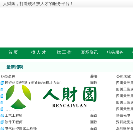
人财园，打造硬科技人才的服务平台！
首 页
找 人 才
找 工 作
职场资讯
猎头服务
最新招聘
职位名称
薪资
公司名称
投资总监/经理（光通信/光模块方向）
面议
四川天邑
FA工程技术经理
面议
四川天邑
FA制程工程师
面议
四川天邑
保偏跳线研发工程师
面议
四川天邑
销售经理
面议
四川天邑
工艺工程师
面议
快粼光电
软件工程师
面议
深圳微见
电气运控调试工程师
面议
深圳微见